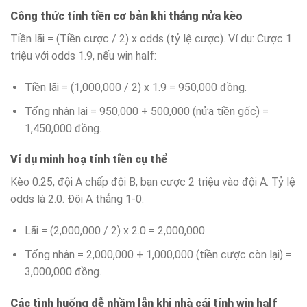
Công thức tính tiền cơ bản khi thắng nửa kèo
Tiền lãi = (Tiền cược / 2) x odds (tỷ lệ cược). Ví dụ: Cược 1
triệu với odds 1.9, nếu win half:
Tiền lãi = (1,000,000 / 2) x 1.9 = 950,000 đồng.
Tổng nhận lại = 950,000 + 500,000 (nửa tiền gốc) =
1,450,000 đồng.
Ví dụ minh hoạ tính tiền cụ thể
Kèo 0.25, đội A chấp đội B, bạn cược 2 triệu vào đội A. Tỷ lệ
odds là 2.0. Đội A thắng 1-0:
Lãi = (2,000,000 / 2) x 2.0 = 2,000,000
Tổng nhận = 2,000,000 + 1,000,000 (tiền cược còn lại) =
3,000,000 đồng.
Các tình huống dễ nhầm lẫn khi nhà cái tính win half