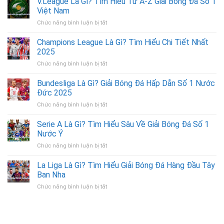
V.League Là Gì? Tìm Hiểu Từ A-Z Giải Bóng Đá Số 1
Thể
Là
Ứng
Việt Nam
Thao
Gì?
Dụng
2025
ở
Chức năng bình luận bị tắt
Giải
Trong
V.League
Mã
Bóng
Là
Champions League Là Gì? Tìm Hiểu Chi Tiết Nhất
Chi
Đá
Gì?
Tiết
2025
2025
Tìm
Về
ở
Chức năng bình luận bị tắt
Hiểu
Half
Champions
Từ
Time
League
Bundesliga Là Gì? Giải Bóng Đá Hấp Dẫn Số 1 Nước
A-
Mới
Là
Z
Đức 2025
Nhất
Gì?
Giải
2025
ở
Chức năng bình luận bị tắt
Tìm
Bóng
Bundesliga
Hiểu
Đá
Là
Serie A Là Gì? Tìm Hiểu Sâu Về Giải Bóng Đá Số 1
Chi
Số
Gì?
Tiết
Nước Ý
1
Giải
Nhất
Việt
ở
Chức năng bình luận bị tắt
Bóng
2025
Nam
Serie
Đá
A
La Liga Là Gì? Tìm Hiểu Giải Bóng Đá Hàng Đầu Tây
Hấp
Là
Dẫn
Ban Nha
Gì?
Số
ở
Chức năng bình luận bị tắt
Tìm
1
La
Hiểu
Nước
Liga
Sâu
Đức
Là
Về
2025
Gì?
Giải