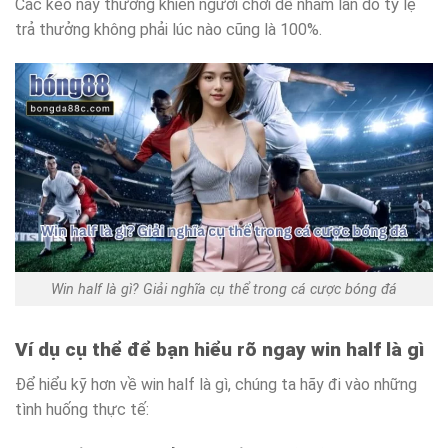
Các kèo này thường khiến người chơi dễ nhầm lẫn do tỷ lệ
trả thưởng không phải lúc nào cũng là 100%.
Win half là gì? Giải nghĩa cụ thể trong cá cược bóng đá
Ví dụ cụ thể để bạn hiểu rõ ngay win half là gì
Để hiểu kỹ hơn về win half là gì, chúng ta hãy đi vào những
tình huống thực tế: