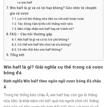
ro win half
Win half là gì và có lợi hay không? Góc nhìn từ chuyên
gia cá cược
Lợi ích khi thắng nửa tiền so với mất hoàn toàn
Tác động tâm lý khi chỉ thắng một nửa
Nên chấp nhận win half hay né tránh nó?
FAQ – Câu hỏi thường gặp
Win half là gì và có bị trừ phí không?
Có thể win half khi chơi tài xỉu không?
Có nên đặt kèo win half không?
Tổng kết
Win half là gì? Giải nghĩa cụ thể trong cá cược
bóng đá
Định nghĩa Win half theo ngôn ngữ cược bóng đá châu
Á
Trong hệ thống kèo châu Á, win half hay còn gọi là thắng
nửa tiền, là khái niệm chỉ kết quả mà người chơi chỉ thắng
một nửa số tiền cược khi trận đấu kết thúc với một tỷ số