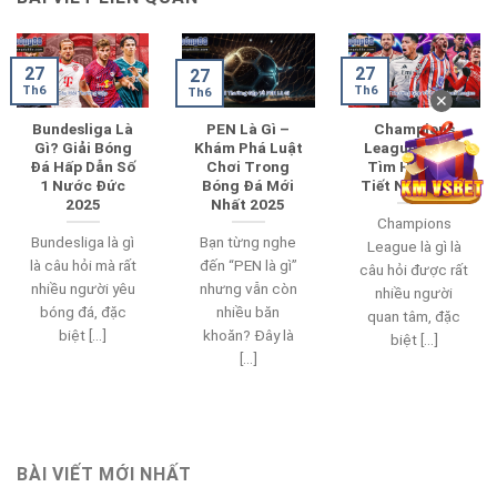
27
27
27
Th6
Th6
Th6
✕
Bundesliga Là
PEN Là Gì –
Champions
Gì? Giải Bóng
Khám Phá Luật
League Là Gì?
Đá Hấp Dẫn Số
Chơi Trong
Tìm Hiểu Chi
1 Nước Đức
Bóng Đá Mới
Tiết Nhất 2025
2025
Nhất 2025
Champions
Bundesliga là gì
Bạn từng nghe
League là gì là
là câu hỏi mà rất
đến “PEN là gì”
câu hỏi được rất
nhiều người yêu
nhưng vẫn còn
nhiều người
bóng đá, đặc
nhiều băn
quan tâm, đặc
biệt [...]
khoăn? Đây là
biệt [...]
[...]
BÀI VIẾT MỚI NHẤT