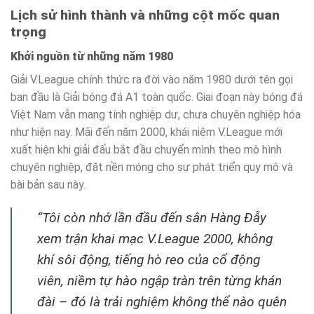
Lịch sử hình thành và những cột mốc quan
trọng
Khởi nguồn từ những năm 1980
Giải V.League chính thức ra đời vào năm 1980 dưới tên gọi
ban đầu là Giải bóng đá A1 toàn quốc. Giai đoạn này bóng đá
Việt Nam vẫn mang tính nghiệp dư, chưa chuyên nghiệp hóa
như hiện nay. Mãi đến năm 2000, khái niệm V.League mới
xuất hiện khi giải đấu bắt đầu chuyển mình theo mô hình
chuyên nghiệp, đặt nền móng cho sự phát triển quy mô và
bài bản sau này.
“Tôi còn nhớ lần đầu đến sân Hàng Đẫy
xem trận khai mạc V.League 2000, không
khí sôi động, tiếng hò reo của cổ động
viên, niềm tự hào ngập tràn trên từng khán
đài – đó là trải nghiệm không thể nào quên