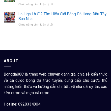
Giải
Nhất
Việt
ở
Chức năng bình luận bị tắt
Bóng
2025
Nam
Serie
Đá
A
La Liga Là Gì? Tìm Hiểu Giải Bóng Đá Hàng Đầu Tây
Hấp
Là
Dẫn
Ban Nha
Gì?
Số
ở
Chức năng bình luận bị tắt
Tìm
1
La
Hiểu
Nước
Liga
Sâu
Đức
Là
Về
2025
Gì?
Giải
Tìm
Bóng
Hiểu
Đá
Giải
Số
Bóng
1
ABOUT
Đá
Nước
Hàng
Ý
Đầu
Bongda88C là trang web chuyên đánh giá, chia sẻ kiến thức
Tây
Ban
về cá cược bóng đá trực tuyến, cung cấp cho cược thủ
Nha
những kiến thức và hướng dẫn chi tiết về nhà cái uy tín, các
kèo cược và mẹo cá cược.
Hotline: 0928334804