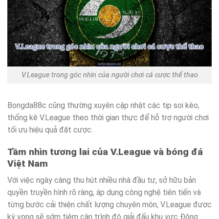
V.League trong góc nhìn của người chơi cá cược thể thao
Bongda88c cũng thường xuyên cập nhật các tip soi kèo,
thống kê V.League theo thời gian thực để hỗ trợ người chơi
tối ưu hiệu quả đặt cược.
Tầm nhìn tương lai của V.League và bóng đá
Việt Nam
Với việc ngày càng thu hút nhiều nhà đầu tư, sở hữu bản
quyền truyền hình rõ ràng, áp dụng công nghệ tiên tiến và
từng bước cải thiện chất lượng chuyên môn, V.League được
kỳ vọng sẽ sớm tiệm cận trình độ giải đấu khu vực Đông