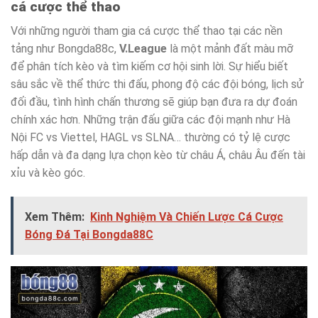
cá cược thể thao
Với những người tham gia cá cược thể thao tại các nền
tảng như Bongda88c,
V.League
là một mảnh đất màu mỡ
để phân tích kèo và tìm kiếm cơ hội sinh lời. Sự hiểu biết
sâu sắc về thể thức thi đấu, phong độ các đội bóng, lịch sử
đối đầu, tình hình chấn thương sẽ giúp bạn đưa ra dự đoán
chính xác hơn. Những trận đấu giữa các đội mạnh như Hà
Nội FC vs Viettel, HAGL vs SLNA… thường có tỷ lệ cược
hấp dẫn và đa dạng lựa chọn kèo từ châu Á, châu Âu đến tài
xỉu và kèo góc.
Xem Thêm:
Kinh Nghiệm Và Chiến Lược Cá Cược
Bóng Đá Tại Bongda88C