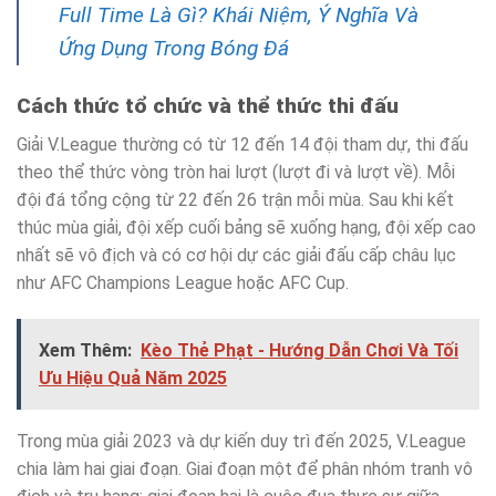
Full Time Là Gì? Khái Niệm, Ý Nghĩa Và
Ứng Dụng Trong Bóng Đá
Cách thức tổ chức và thể thức thi đấu
Giải V.League thường có từ 12 đến 14 đội tham dự, thi đấu
theo thể thức vòng tròn hai lượt (lượt đi và lượt về). Mỗi
đội đá tổng cộng từ 22 đến 26 trận mỗi mùa. Sau khi kết
thúc mùa giải, đội xếp cuối bảng sẽ xuống hạng, đội xếp cao
nhất sẽ vô địch và có cơ hội dự các giải đấu cấp châu lục
như AFC Champions League hoặc AFC Cup.
Xem Thêm:
Kèo Thẻ Phạt - Hướng Dẫn Chơi Và Tối
Ưu Hiệu Quả Năm 2025
Trong mùa giải 2023 và dự kiến duy trì đến 2025, V.League
chia làm hai giai đoạn. Giai đoạn một để phân nhóm tranh vô