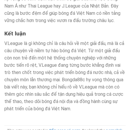
Nam Á như Thai League hay J.League của Nhật Bản. Đây
cũng là bước đệm để giúp bóng đá Việt Nam có nền tảng
vững chắc hơn trong việc vươn ra đấu trường châu lục.
Kết luận
V.League là gì không chỉ là câu hỏi về một giải đấu, mà là cả
câu chuyện về niềm tự hào bóng đá Việt. Từ một giải đấu
còn non trẻ đến một hệ thống chuyên nghiệp với những
bước tiến rõ rệt, V.League đang từng bước khẳng định vai
trò then chốt trong việc phát triển bóng đá nước nhà, cả về
chuyên môn lẫn thương mại. Bongda88c hy vọng thông qua
bài viết này, bạn không chỉ hiểu rõ về V.League mà còn có
thêm góc nhìn sâu sắc để tận dụng hiệu quả trong cá cược
thể thao, theo dõi bóng đá nội địa và đồng hành cùng sự
phát triển của bóng đá Việt Nam.