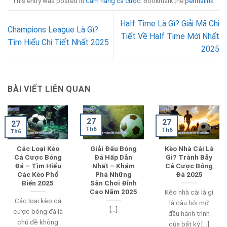
This entry was posted in
Cẩm nang cá cược
. Bookmark the
permalink
.
Half Time Là Gì? Giải Mã Chi
Champions League Là Gì?
Tiết Về Half Time Mới Nhất
Tìm Hiểu Chi Tiết Nhất 2025
2025
BÀI VIẾT LIÊN QUAN
27
27
27
Th6
Th6
Th6
Các Loại Kèo
Giải Đấu Bóng
Kèo Nhà Cái Là
Cá Cược Bóng
Đá Hấp Dẫn
Gì? Tránh Bẫy
Đá – Tìm Hiểu
Nhất – Khám
Cá Cược Bóng
Các Kèo Phổ
Phá Những
Đá 2025
Biến 2025
Sân Chơi Đỉnh
Cao Năm 2025
Kèo nhà cái là gì
Các loại kèo cá
là câu hỏi mở
[...]
cược bóng đá là
đầu hành trình
chủ đề không
của bất kỳ [...]