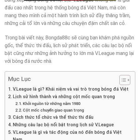
đấu cao nhất trong hệ thống bóng đá Việt Nam, mà còn
mang theo mình cả một hành trình lịch sử đầy thăng trầm,
những cải tổ lớn và những câu chuyện đậm chất sân cỏ.
Trong bài viết này, Bongda88c sẽ cùng bạn khám phá nguồn
gốc, thể thức thi đấu, lịch sử phát triển, các câu lạc bộ nổi
bật cũng như những ảnh hưởng to lớn mà V.League mang lại
với bóng đá nước nhà.
Mục Lục
V.League là gì? Khái niệm và vai trò trong bóng đá Việt
Lịch sử hình thành và những cột mốc quan trọng
Khởi nguồn từ những năm 1980
Cột mốc chuyển giao quan trọng
Cách thức tổ chức và thể thức thi đấu
Những câu lạc bộ nổi bật trong lịch sử V.League
V.League là gì và tác động của nó đến bóng đá Việt
Nam