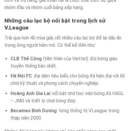
địch và trụ hạng; giai đoạn hai là cuộc đua thực sự giữa
nhóm đầu và nhóm cuối bảng xếp hạng.
Những câu lạc bộ nổi bật trong lịch sử
V.League
Trải qua hơn 40 mùa giải, rất nhiều câu lạc bộ để lại dấu ấn
trong lòng người hâm mộ. Có thể kể đến như:
CLB Thể Công
(tiền thân của Viettel): đội bóng giàu
truyền thống bậc nhất.
Hà Nội FC
: đại diện tiêu biểu cho bóng đá hiện đại với lối
chơi kỹ thuật và phong cách chuyên nghiệp.
Hoàng Anh Gia Lai
: nổi bật nhờ học viện bóng đá HAGL
– JMG và triết lý chơi bóng đẹp.
Becamex Bình Dương
: từng thống trị V.League trong
thập niên 2000.