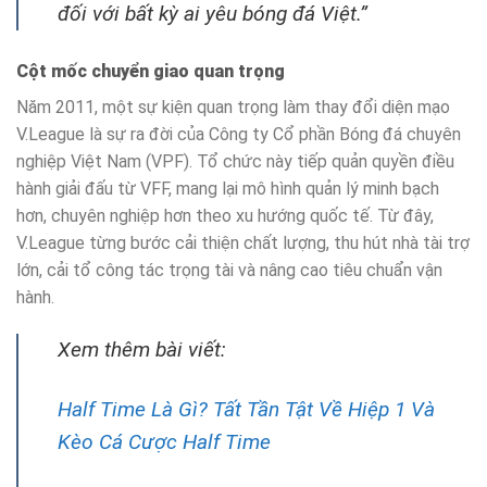
đối với bất kỳ ai yêu bóng đá Việt.”
Cột mốc chuyển giao quan trọng
Năm 2011, một sự kiện quan trọng làm thay đổi diện mạo
V.League là sự ra đời của Công ty Cổ phần Bóng đá chuyên
nghiệp Việt Nam (VPF). Tổ chức này tiếp quản quyền điều
hành giải đấu từ VFF, mang lại mô hình quản lý minh bạch
hơn, chuyên nghiệp hơn theo xu hướng quốc tế. Từ đây,
V.League từng bước cải thiện chất lượng, thu hút nhà tài trợ
lớn, cải tổ công tác trọng tài và nâng cao tiêu chuẩn vận
hành.
Xem thêm bài viết:
Half Time Là Gì? Tất Tần Tật Về Hiệp 1 Và
Kèo Cá Cược Half Time