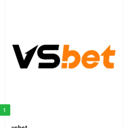
1
vsbet