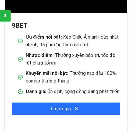
4
9BET
Ưu điểm nổi bật:
Kèo Châu Á mạnh, cập nhật
nhanh, đa phương thức nạp rút
Nhược điểm:
Thường xuyên bảo trì, tốc độ
rút chưa tối ưu
Khuyến mãi nổi bật:
Thưởng nạp đầu 100%,
combo thưởng tháng
Đánh giá:
Ổn định, cộng đồng đang phát triển
Cược ngay