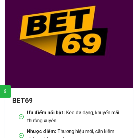
6
BET69
Ưu điểm nổi bật:
Kèo đa dạng, khuyến mãi
thường xuyên
Nhược điểm:
Thương hiệu mới, cần kiểm