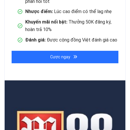
phản hồi tốt
Nhược điểm:
Lúc cao điểm có thể lag nhẹ
Khuyến mãi nổi bật:
Thưởng 50K đăng ký,
hoàn trả 10%
Đánh giá:
Được cộng đồng Việt đánh giá cao
Cược ngay