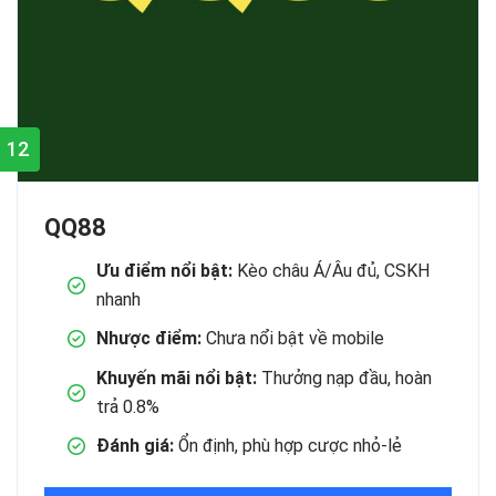
12
QQ88
Ưu điểm nổi bật:
Kèo châu Á/Âu đủ, CSKH
nhanh
Nhược điểm:
Chưa nổi bật về mobile
Khuyến mãi nổi bật:
Thưởng nạp đầu, hoàn
trả 0.8%
Đánh giá:
Ổn định, phù hợp cược nhỏ-lẻ