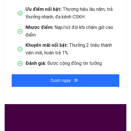
Ưu điểm nổi bật:
Thương hiệu lâu năm, trả
thưởng nhanh, đa kênh CSKH
Nhược điểm:
Nạp/rút đôi khi chậm giờ cao
điểm
Khuyến mãi nổi bật:
Thưởng 2 triệu thành
viên mới, hoàn trả 1%
Đánh giá:
Được cộng đồng tin tưởng
Cược ngay