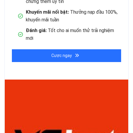
chứng thêm uy tín
Khuyến mãi nổi bật:
Thưởng nạp đầu 100%,
khuyến mãi tuần
Đánh giá:
Tốt cho ai muốn thử trải nghiệm
mới
Cược ngay