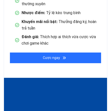
thường xuyên
Nhược điểm:
Tỷ lệ kèo trung bình
Khuyến mãi nổi bật:
Thưởng đăng ký, hoàn
trả tuần
Đánh giá:
Thích hợp ai thích vừa cược vừa
chơi game khác
Cược ngay