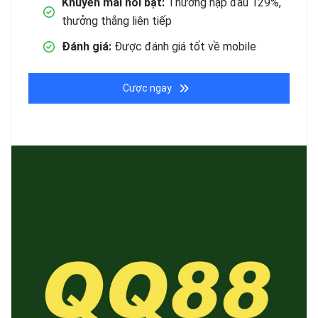
Khuyến mãi nổi bật:
Thưởng nạp đầu 129%,
thưởng thắng liên tiếp
Đánh giá:
Được đánh giá tốt về mobile
Cược ngay