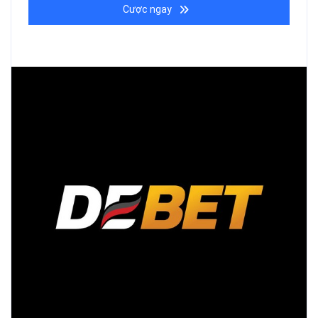
Cược ngay