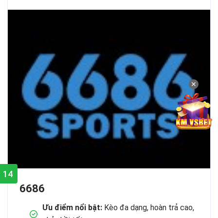
✕
14
6686
Ưu điểm nổi bật:
Kèo đa dạng, hoàn trả cao,