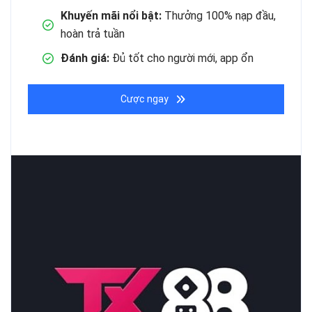
Khuyến mãi nổi bật:
Thưởng 100% nạp đầu,
hoàn trả tuần
Đánh giá:
Đủ tốt cho người mới, app ổn
Cược ngay