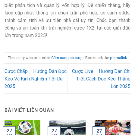
biết phân tích và quản lý vốn hợp lý. Để chiến thắng, hãy
luôn cập nhật thông tin, chọn trận phù hợp, so sánh odds,
tránh cảm tính và ưu tiên nhà cái uy tín. Chúc bạn thành
công và an toàn khi trải nghiệm cược 1X2 tại các giải đấu
lớn trong năm 2025!
This entry was posted in
Cẩm nang cá cược
. Bookmark the
permalink
.
Cược Chấp – Hướng Dẫn Đọc
Cược Live – Hướng Dẫn Chi
Kèo Và Kinh Nghiệm Tối Ưu
Tiết Cách Đọc Kèo Thắng
2025
Lớn 2025
BÀI VIẾT LIÊN QUAN
27
27
27