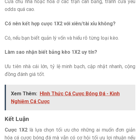
Cửa chủ nhà hoặc hòa ở các trận cân bằng, tránh cửa yếu
odds quá cao.
Có nên kết hợp cược 1X2 với xiên/tài xỉu không?
Có, nếu bạn biết quản lý vốn và hiểu rõ từng loại kèo.
Làm sao nhận biết bảng kèo 1X2 uy tín?
Ưu tiên nhà cái lớn, tỷ lệ minh bạch, cập nhật nhanh, cộng
đồng đánh giá tốt.
Xem Thêm:
Hình Thức Cá Cược Bóng Đá - Kinh
Nghiệm Cá Cược
Kết Luận
Cược 1X2
là lựa chọn tối ưu cho những ai muốn đơn giản
hóa cá cược bóng đá mà vẫn có cơ hội tối ưu lợi nhuận nếu