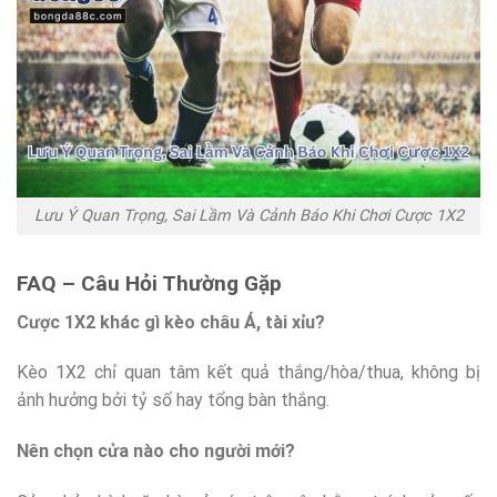
Lưu Ý Quan Trọng, Sai Lầm Và Cảnh Báo Khi Chơi Cược 1X2
FAQ – Câu Hỏi Thường Gặp
Cược 1X2 khác gì kèo châu Á, tài xỉu?
Kèo 1X2 chỉ quan tâm kết quả thắng/hòa/thua, không bị
ảnh hưởng bởi tỷ số hay tổng bàn thắng.
Nên chọn cửa nào cho người mới?