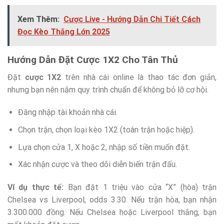
Xem Thêm:
Cược Live - Hướng Dẫn Chi Tiết Cách
Đọc Kèo Thắng Lớn 2025
Hướng Dẫn Đặt Cược 1X2 Cho Tân Thủ
Đặt
cược 1X2
trên nhà cái online là thao tác đơn giản,
nhưng bạn nên nắm quy trình chuẩn để không bỏ lỡ cơ hội.
Đăng nhập tài khoản nhà cái.
Chọn trận, chọn loại kèo 1X2 (toàn trận hoặc hiệp).
Lựa chọn cửa 1, X hoặc 2, nhập số tiền muốn đặt.
Xác nhận cược và theo dõi diễn biến trận đấu.
Ví dụ thực tế:
Bạn đặt 1 triệu vào cửa “X” (hòa) trận
Chelsea vs Liverpool, odds 3.30. Nếu trận hòa, bạn nhận
3.300.000 đồng. Nếu Chelsea hoặc Liverpool thắng, bạn