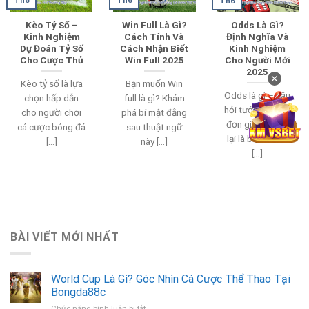
Th6
Th6
Th6
Kèo Tỷ Số –
Win Full Là Gì?
Odds Là Gì?
Kinh Nghiệm
Cách Tính Và
Định Nghĩa Và
Dự Đoán Tỷ Số
Cách Nhận Biết
Kinh Nghiệm
Cho Cược Thủ
Win Full 2025
Cho Người Mới
2025
✕
Kèo tỷ số là lựa
Bạn muốn Win
Odds là gì – câu
chọn hấp dẫn
full là gì? Khám
hỏi tưởng chừng
cho người chơi
phá bí mật đằng
đơn giản nhưng
cá cược bóng đá
sau thuật ngữ
lại là bước khởi
[...]
này [...]
[...]
BÀI VIẾT MỚI NHẤT
World Cup Là Gì? Góc Nhìn Cá Cược Thể Thao Tại
Bongda88c
ở
Chức năng bình luận bị tắt