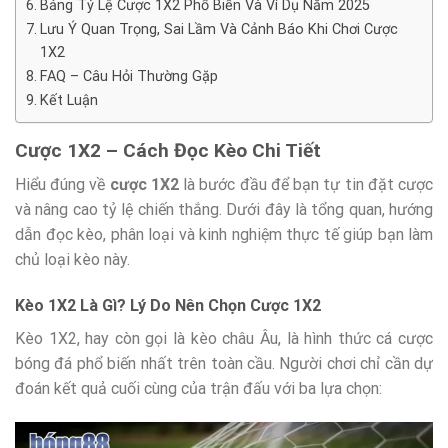
Bảng Tỷ Lệ Cược 1X2 Phổ Biến Và Ví Dụ Năm 2025
Lưu Ý Quan Trọng, Sai Lầm Và Cảnh Báo Khi Chơi Cược
1X2
FAQ – Câu Hỏi Thường Gặp
Kết Luận
Cược 1X2 – Cách Đọc Kèo Chi Tiết
Hiểu đúng về
cược 1X2
là bước đầu để bạn tự tin đặt cược
và nâng cao tỷ lệ chiến thắng. Dưới đây là tổng quan, hướng
dẫn đọc kèo, phân loại và kinh nghiệm thực tế giúp bạn làm
chủ loại kèo này.
Kèo 1X2 Là Gì? Lý Do Nên Chọn Cược 1X2
Kèo 1X2, hay còn gọi là kèo châu Âu, là hình thức cá cược
bóng đá phổ biến nhất trên toàn cầu. Người chơi chỉ cần dự
đoán kết quả cuối cùng của trận đấu với ba lựa chọn: