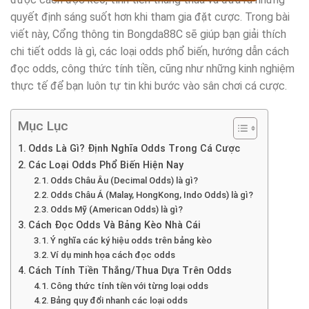
quyết định sáng suốt hơn khi tham gia đặt cược. Trong bài
viết này, Cổng thông tin Bongda88C sẽ giúp bạn giải thích
chi tiết odds là gì, các loại odds phổ biến, hướng dẫn cách
đọc odds, công thức tính tiền, cũng như những kinh nghiệm
thực tế để bạn luôn tự tin khi bước vào sân chơi cá cược.
Mục Lục
Odds Là Gì? Định Nghĩa Odds Trong Cá Cược
Các Loại Odds Phổ Biến Hiện Nay
Odds Châu Âu (Decimal Odds) là gì?
Odds Châu Á (Malay, HongKong, Indo Odds) là gì?
Odds Mỹ (American Odds) là gì?
Cách Đọc Odds Và Bảng Kèo Nhà Cái
Ý nghĩa các ký hiệu odds trên bảng kèo
Ví dụ minh họa cách đọc odds
Cách Tính Tiền Thắng/Thua Dựa Trên Odds
Công thức tính tiền với từng loại odds
Bảng quy đổi nhanh các loại odds