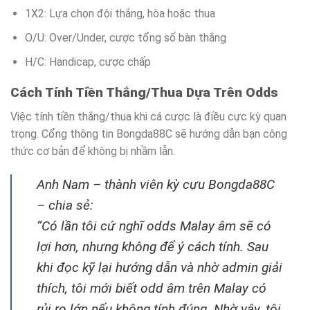
1X2: Lựa chọn đội thắng, hòa hoặc thua
O/U: Over/Under, cược tổng số bàn thắng
H/C: Handicap, cược chấp
Cách Tính Tiền Thắng/Thua Dựa Trên Odds
Việc tính tiền thắng/thua khi cá cược là điều cực kỳ quan
trọng. Cổng thông tin Bongda88C sẽ hướng dẫn bạn công
thức cơ bản để không bị nhầm lẫn.
Anh Nam – thành viên kỳ cựu Bongda88C
– chia sẻ:
“Có lần tôi cứ nghĩ odds Malay âm sẽ có
lợi hơn, nhưng không để ý cách tính. Sau
khi đọc kỹ lại hướng dẫn và nhờ admin giải
thích, tôi mới biết odd âm trên Malay có
rủi ro lớn nếu không tính đúng. Nhờ vậy, tôi