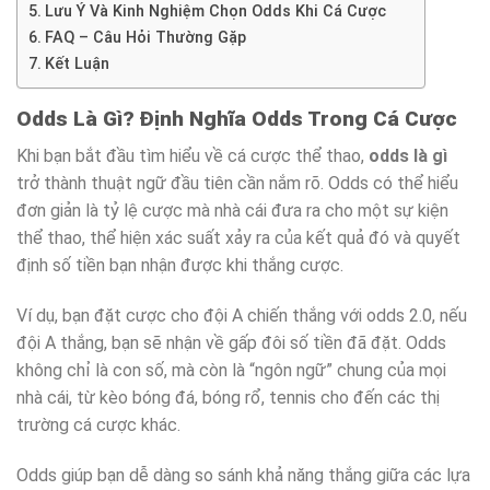
Lưu Ý Và Kinh Nghiệm Chọn Odds Khi Cá Cược
FAQ – Câu Hỏi Thường Gặp
Kết Luận
Odds Là Gì? Định Nghĩa Odds Trong Cá Cược
Khi bạn bắt đầu tìm hiểu về cá cược thể thao,
odds là gì
trở thành thuật ngữ đầu tiên cần nắm rõ. Odds có thể hiểu
đơn giản là tỷ lệ cược mà nhà cái đưa ra cho một sự kiện
thể thao, thể hiện xác suất xảy ra của kết quả đó và quyết
định số tiền bạn nhận được khi thắng cược.
Ví dụ, bạn đặt cược cho đội A chiến thắng với odds 2.0, nếu
đội A thắng, bạn sẽ nhận về gấp đôi số tiền đã đặt. Odds
không chỉ là con số, mà còn là “ngôn ngữ” chung của mọi
nhà cái, từ kèo bóng đá, bóng rổ, tennis cho đến các thị
trường cá cược khác.
Odds giúp bạn dễ dàng so sánh khả năng thắng giữa các lựa