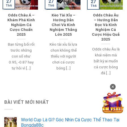
27
27
27
Th6
Th6
Th6
Odds Châu Á –
Kèo Tài Xỉu –
Odds Châu Âu
Khám Phá Kinh
Hướng Dẫn
– Hướng Dẫn
Nghiệm Cá
Chơi Và Kinh
Đọc Và Kinh
Cược Chuẩn
Nghiệm Thắng
Nghiệm Cá
2025
Lớn 2025
Cược Hiệu Quả
2025
Bạn từng bối rối
Kèo tài xỉu là lựa
Odds châu Âu là
trước những
chọn không thể
khái niệm mà
con số như
thiếu với người
bất kỳ ai muốn
0.95, -0.87 hay
chơi cá cược
cá cược bóng
tự hỏi vì [...]
bóng [...]
đá [...]
✕
BÀI VIẾT MỚI NHẤT
World Cup Là Gì? Góc Nhìn Cá Cược Thể Thao Tại
Bongda88c