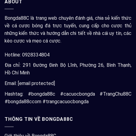
ABOUT
Đá
Nước
Hàng
Ý
Đầu
Bongda88C là trang web chuyên đánh giá, chia sẻ kiến thức
Tây
Ban
về cá cược bóng đá trực tuyến, cung cấp cho cược thủ
Nha
những kiến thức và hướng dẫn chi tiết về nhà cái uy tín, các
kèo cược và mẹo cá cược.
Hotline: 0928334804
Địa chỉ: 291 Đường Đinh Bộ Lĩnh, Phường 26, Bình Thạnh,
Hồ Chí Minh
Email:
[email protected]
Hashtag: #bongda88c #cacuocbongda #TrangChu88C
#bongda88ccom #trangcacuocbongda
THÔNG TIN VỀ BONGDA88C
Giới thiệu về Bongda88C