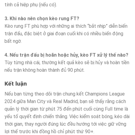
tính cả hiệp phụ (nếu có).
3. Khi nào nên chọn kèo rung FT?
Kèo rung FT phù hợp với những ai thích “bắt nhịp” diễn biến
trận đấu, đặc biệt ở giai đoạn cuối khi có nhiều biến động
bất ngờ.
4. Nếu trận đấu bị hoãn hoặc hủy, kèo FT xử lý thế nào?
Tùy từng nhà cái, thường kết quả kèo sẽ bị hủy và hoàn tiền
nếu trận không hoàn thành đủ 90 phút.
Kết luận
Nếu bạn từng theo dõi trận chung kết Champions League
2024 giữa Man City và Real Madrid, bạn sẽ thấy rằng cách
quản lý thời gian từ phút 75 đến phút cuối cùng Full time là
yếu tố quyết định chiến thắng. Việc kiểm soát bóng, kéo dài
thời gian, thay người đúng lúc đều hướng tới việc giữ vững
lợi thế trước khi đồng hồ chỉ phút thứ 90+.