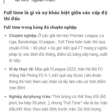
Full time là gì và sự khác biệt giữa các cấp độ
thi đấu
Full time trong bóng đá chuyên nghiệp
Chuyên nghiệp:
Ở các giải lớn như Premier League, La
Liga, Bundesliga, V.League… Full Time luôn tuân thủ quy
chuẩn FIFA – 90 phút + bù giờ. Kết quả FT mang ý nghĩa
pháp lý: xác định đội thắng, điểm số, bảng xếp hạng, suất
đi tiếp.
Ví dụ thực tế:
Mùa giải V.League 2025, trận Hà Nội FC
thắng Hải Phòng FC 3-1, kết quả này được Liên đoàn
Bóng đá Việt Nam xác nhận và lấy làm căn cứ tính điểm
trên BXH.
Nghiệp dư/phong trào:
Thời lượng có thể thay đổi (60
phút, ba hiệp 30 phút…), nhưng “Full Time” vẫn là lúc trận
đấu kết thúc theo luật định trước trận. Dù thời lượng