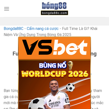
Skip
to
content
Bongda88C
-
Cẩm nang cá cược
-
Full Time Là Gì? Khái
Niệm Và Ứng Dụng Trong Bóng Đá 2025
×
Full Time Là Gì? Khái Niệm Và Ứng
Dụng Trong Bóng Đá 2025
POSTED ON
27 THÁNG 6, 2025
BY
NGUYỄN TUẤN ANH
Bạn từng thắc mắc “Full time là gì?” khi theo dõi hay tham
gia cá cược bóng đá? Đây là câu hỏi không chỉ của người
mới mà ngay cả nhiều “dân cá độ lâu năm” cũng đôi lúc mắc
sai lầm do hiểu nhầm khái niệm này. Nắm chắc ý nghĩa và