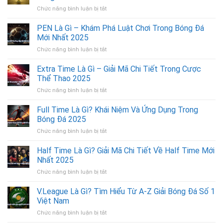
ở
Chức năng bình luận bị tắt
World
Cup
PEN Là Gì – Khám Phá Luật Chơi Trong Bóng Đá
Là
Mới Nhất 2025
Gì?
ở
Chức năng bình luận bị tắt
Góc
PEN
Nhìn
Là
Extra Time Là Gì – Giải Mã Chi Tiết Trong Cược
Cá
Gì
Cược
Thể Thao 2025
–
Thể
ở
Chức năng bình luận bị tắt
Khám
Thao
Extra
Phá
Tại
Time
Full Time Là Gì? Khái Niệm Và Ứng Dụng Trong
Luật
Bongda88c
Là
Chơi
Bóng Đá 2025
Gì
Trong
ở
Chức năng bình luận bị tắt
–
Bóng
Full
Giải
Đá
Time
Half Time Là Gì? Giải Mã Chi Tiết Về Half Time Mới
Mã
Mới
Là
Chi
Nhất 2025
Nhất
Gì?
Tiết
2025
ở
Chức năng bình luận bị tắt
Khái
Trong
Half
Niệm
Cược
Time
V.League Là Gì? Tìm Hiểu Từ A-Z Giải Bóng Đá Số 1
Và
Thể
Là
Ứng
Việt Nam
Thao
Gì?
Dụng
2025
ở
Chức năng bình luận bị tắt
Giải
Trong
V.League
Mã