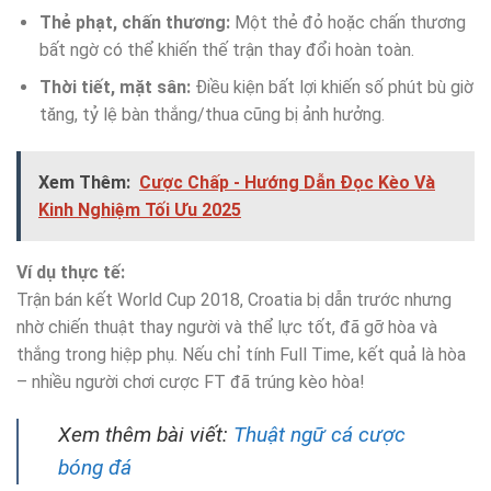
Thẻ phạt, chấn thương:
Một thẻ đỏ hoặc chấn thương
bất ngờ có thể khiến thế trận thay đổi hoàn toàn.
Thời tiết, mặt sân:
Điều kiện bất lợi khiến số phút bù giờ
tăng, tỷ lệ bàn thắng/thua cũng bị ảnh hưởng.
Xem Thêm:
Cược Chấp - Hướng Dẫn Đọc Kèo Và
Kinh Nghiệm Tối Ưu 2025
Ví dụ thực tế:
Trận bán kết World Cup 2018, Croatia bị dẫn trước nhưng
nhờ chiến thuật thay người và thể lực tốt, đã gỡ hòa và
thắng trong hiệp phụ. Nếu chỉ tính Full Time, kết quả là hòa
– nhiều người chơi cược FT đã trúng kèo hòa!
Xem thêm bài viết:
Thuật ngữ cá cược
bóng đá