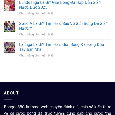
League
Bundesliga Là Gì? Giải Bóng Đá Hấp Dẫn Số 1
A-
Mới
Là
Z
Nước Đức 2025
Nhất
Gì?
Giải
2025
ở
Chức năng bình luận bị tắt
Tìm
Bóng
Bundesliga
Hiểu
Đá
Là
Serie A Là Gì? Tìm Hiểu Sâu Về Giải Bóng Đá Số 1
Chi
Số
Gì?
Tiết
Nước Ý
1
Giải
Nhất
Việt
ở
Chức năng bình luận bị tắt
Bóng
2025
Nam
Serie
Đá
A
La Liga Là Gì? Tìm Hiểu Giải Bóng Đá Hàng Đầu
Hấp
Là
Dẫn
Tây Ban Nha
Gì?
Số
ở
Chức năng bình luận bị tắt
Tìm
1
La
Hiểu
Nước
Liga
Sâu
Đức
Là
Về
2025
Gì?
Giải
Tìm
Bóng
Hiểu
Đá
Giải
Số
Bóng
1
ABOUT
Đá
Nước
Hàng
Ý
Đầu
Bongda88C là trang web chuyên đánh giá, chia sẻ kiến thức
Tây
Ban
về cá cược bóng đá trực tuyến, cung cấp cho cược thủ