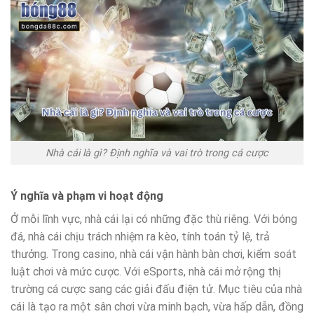
Nhà cái là gì? Định nghĩa và vai trò trong cá cược
Ý nghĩa và phạm vi hoạt động
Ở mỗi lĩnh vực, nhà cái lại có những đặc thù riêng. Với bóng
đá, nhà cái chịu trách nhiệm ra kèo, tính toán tỷ lệ, trả
thưởng. Trong casino, nhà cái vận hành bàn chơi, kiểm soát
luật chơi và mức cược. Với eSports, nhà cái mở rộng thị
trường cá cược sang các giải đấu điện tử. Mục tiêu của nhà
cái là tạo ra một sân chơi vừa minh bạch, vừa hấp dẫn, đồng