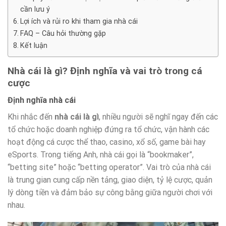
cần lưu ý
Lợi ích và rủi ro khi tham gia nhà cái
FAQ – Câu hỏi thường gặp
Kết luận
Nhà cái là gì? Định nghĩa và vai trò trong cá
cược
Định nghĩa nhà cái
Khi nhắc đến
nhà cái là gì
, nhiều người sẽ nghĩ ngay đến các
tổ chức hoặc doanh nghiệp đứng ra tổ chức, vận hành các
hoạt động cá cược thể thao, casino, xổ số, game bài hay
eSports. Trong tiếng Anh, nhà cái gọi là “bookmaker”,
“betting site” hoặc “betting operator”. Vai trò của nhà cái
là trung gian cung cấp nền tảng, giao diện, tỷ lệ cược, quản
lý dòng tiền và đảm bảo sự công bằng giữa người chơi với
nhau.