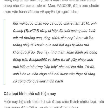
phép như Curacao, Isle of Man, PAGCOR, đảm bảo chuẩn
mực vận hành và bảo vệ quyền lợi người chơi.
Khi mới bước chân vào cá cược online năm 2016, anh
Quang (Tp.HCM) từng bị hấp dẫn bởi quảng cáo “nhà
cái trả thưởng cao, tặng 100% tiền nạp”. Sau vài lần
thắng nhỏ, tài khoản của anh bất ngờ bị khóa mà
không rõ lý do. Sau này, nhờ tham khảo đánh giá cộng
đồng trên Bongda88C và kiểm tra kỹ giấy phép, anh
mới biết mình từng “sập bẫy” nhà cái lừa đảo. Từ đó,
anh luôn ưu tiên chọn nhà cái được xác thực rõ ràng,
có cộng đồng review minh bạch.
Các loại hình nhà cái hiện nay
Hiện nay, hệ sinh thái nhà cái được chia thành nhiều loại, mỗi
loại mang đặc điểm, ưu và nhược điểm riêng: