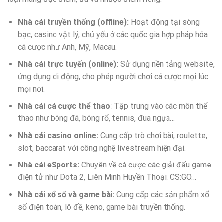
Nhà cái truyền thống (offline):
Hoạt động tại sòng
bạc, casino vật lý, chủ yếu ở các quốc gia hợp pháp hóa
cá cược như Anh, Mỹ, Macau.
Nhà cái trực tuyến (online):
Sử dụng nền tảng website,
ứng dụng di động, cho phép người chơi cá cược mọi lúc
mọi nơi.
Nhà cái cá cược thể thao:
Tập trung vào các môn thể
thao như bóng đá, bóng rổ, tennis, đua ngựa…
Nhà cái casino online:
Cung cấp trò chơi bài, roulette,
slot, baccarat với công nghệ livestream hiện đại.
Nhà cái eSports:
Chuyên về cá cược các giải đấu game
điện tử như Dota 2, Liên Minh Huyền Thoại, CS:GO…
Nhà cái xổ số và game bài:
Cung cấp các sản phẩm xổ
số điện toán, lô đề, keno, game bài truyền thống.