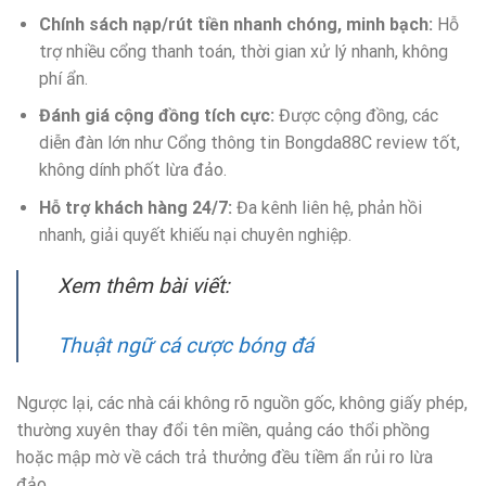
Chính sách nạp/rút tiền nhanh chóng, minh bạch:
Hỗ
trợ nhiều cổng thanh toán, thời gian xử lý nhanh, không
phí ẩn.
Đánh giá cộng đồng tích cực:
Được cộng đồng, các
diễn đàn lớn như Cổng thông tin Bongda88C review tốt,
không dính phốt lừa đảo.
Hỗ trợ khách hàng 24/7:
Đa kênh liên hệ, phản hồi
nhanh, giải quyết khiếu nại chuyên nghiệp.
Xem thêm bài viết:
Thuật ngữ cá cược bóng đá
Ngược lại, các nhà cái không rõ nguồn gốc, không giấy phép,
thường xuyên thay đổi tên miền, quảng cáo thổi phồng
hoặc mập mờ về cách trả thưởng đều tiềm ẩn rủi ro lừa
đảo.