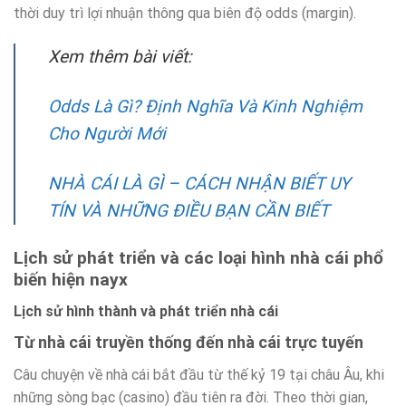
thời duy trì lợi nhuận thông qua biên độ odds (margin).
Xem thêm bài viết:
Odds Là Gì? Định Nghĩa Và Kinh Nghiệm
Cho Người Mới
NHÀ CÁI LÀ GÌ – CÁCH NHẬN BIẾT UY
TÍN VÀ NHỮNG ĐIỀU BẠN CẦN BIẾT
Lịch sử phát triển và các loại hình nhà cái phổ
biến hiện nayx
Lịch sử hình thành và phát triển nhà cái
Từ nhà cái truyền thống đến nhà cái trực tuyến
Câu chuyện về nhà cái bắt đầu từ thế kỷ 19 tại châu Âu, khi
những sòng bạc (casino) đầu tiên ra đời. Theo thời gian,