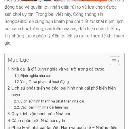
động bảo vệ quyền lợi, nhận diện rủi ro và lựa chọn được
sân chơi uy tín. Trong bài viết này, Cổng thông tin
Bongda88C sẽ cùng bạn khám phá chi tiết từ khái niệm, lịch
sử, cách hoạt động, các kiểu nhà cái, dấu hiệu nhận biết uy
tín, những lưu ý pháp lý đến lợi ích và rủi ro thực tế khi tham
gia.
Mục Lục
Nhà cái là gì? Định nghĩa và vai trò trong cá cược
Định nghĩa nhà cái
Ý nghĩa và phạm vi hoạt động
Lịch sử phát triển và các loại hình nhà cái phổ biến hiện
nayx
Lịch sử hình thành và phát triển nhà cái
Các loại hình nhà cái hiện nay
Quy trình vận hành của Nhà cái
Cách nhận biết Nhà cái uy tín
Pháp lý về nhà cái tại Việt Nam và quốc tế – Những điều