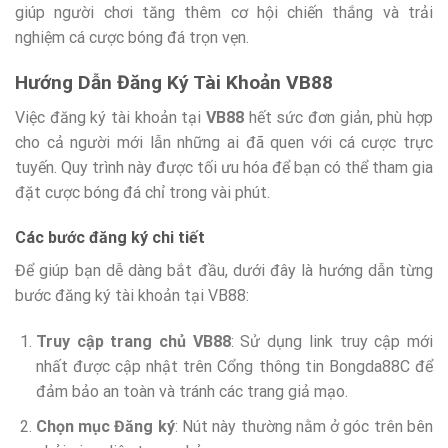
giúp người chơi tăng thêm cơ hội chiến thắng và trải
nghiệm cá cược bóng đá trọn vẹn.
Hướng Dẫn Đăng Ký Tài Khoản VB88
Việc đăng ký tài khoản tại
VB88
hết sức đơn giản, phù hợp
cho cả người mới lẫn những ai đã quen với cá cược trực
tuyến. Quy trình này được tối ưu hóa để bạn có thể tham gia
đặt cược bóng đá chỉ trong vài phút.
Các bước đăng ký chi tiết
Để giúp bạn dễ dàng bắt đầu, dưới đây là hướng dẫn từng
bước đăng ký tài khoản tại VB88:
Truy cập trang chủ VB88
: Sử dụng link truy cập mới
nhất được cập nhật trên Cổng thông tin Bongda88C để
đảm bảo an toàn và tránh các trang giả mạo.
Chọn mục Đăng ký
: Nút này thường nằm ở góc trên bên