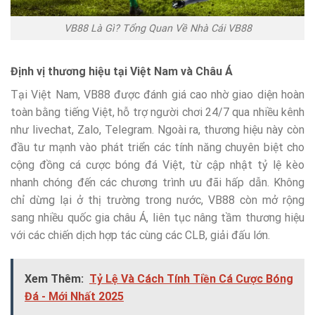
VB88 Là Gì? Tổng Quan Về Nhà Cái VB88
Định vị thương hiệu tại Việt Nam và Châu Á
Tại Việt Nam, VB88 được đánh giá cao nhờ giao diện hoàn
toàn bằng tiếng Việt, hỗ trợ người chơi 24/7 qua nhiều kênh
như livechat, Zalo, Telegram. Ngoài ra, thương hiệu này còn
đầu tư mạnh vào phát triển các tính năng chuyên biệt cho
cộng đồng cá cược bóng đá Việt, từ cập nhật tỷ lệ kèo
nhanh chóng đến các chương trình ưu đãi hấp dẫn. Không
chỉ dừng lại ở thị trường trong nước, VB88 còn mở rộng
sang nhiều quốc gia châu Á, liên tục nâng tầm thương hiệu
với các chiến dịch hợp tác cùng các CLB, giải đấu lớn.
Xem Thêm:
Tỷ Lệ Và Cách Tính Tiền Cá Cược Bóng
Đá - Mới Nhất 2025