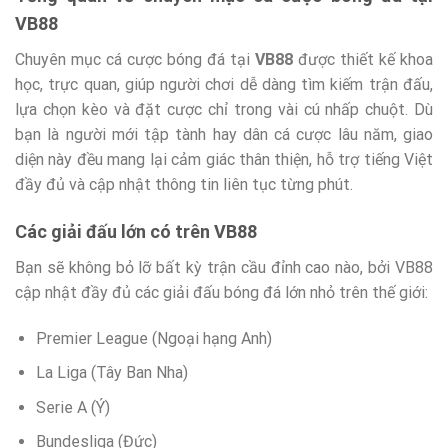
VB88
Chuyên mục cá cược bóng đá tại
VB88
được thiết kế khoa
học, trực quan, giúp người chơi dễ dàng tìm kiếm trận đấu,
lựa chọn kèo và đặt cược chỉ trong vài cú nhấp chuột. Dù
bạn là người mới tập tành hay dân cá cược lâu năm, giao
diện này đều mang lại cảm giác thân thiện, hỗ trợ tiếng Việt
đầy đủ và cập nhật thông tin liên tục từng phút.
Các giải đấu lớn có trên VB88
Bạn sẽ không bỏ lỡ bất kỳ trận cầu đỉnh cao nào, bởi VB88
cập nhật đầy đủ các giải đấu bóng đá lớn nhỏ trên thế giới:
Premier League (Ngoại hạng Anh)
La Liga (Tây Ban Nha)
Serie A (Ý)
Bundesliga (Đức)