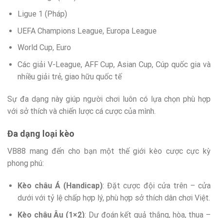
Ligue 1 (Pháp)
UEFA Champions League, Europa League
World Cup, Euro
Các giải V-League, AFF Cup, Asian Cup, Cúp quốc gia và
nhiều giải trẻ, giao hữu quốc tế
Sự đa dạng này giúp người chơi luôn có lựa chọn phù hợp
với sở thích và chiến lược cá cược của mình.
Đa dạng loại kèo
VB88 mang đến cho bạn một thế giới kèo cược cực kỳ
phong phú:
Kèo châu Á (Handicap)
: Đặt cược đội cửa trên – cửa
dưới với tỷ lệ chấp hợp lý, phù hợp sở thích dân chơi Việt.
Kèo châu Âu (1×2)
: Dự đoán kết quả thắng, hòa, thua –