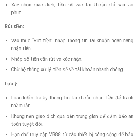
Xác nhận giao dịch, tiền sẽ vào tài khoản chỉ sau vài
phút.
Rút tiền:
Vào mục “Rút tiền”, nhập thông tin tài khoản ngân hàng
nhận tiền.
Nhập số tiền cần rút và xác nhận.
Chờ hệ thống xử lý, tiền sẽ về tài khoản nhanh chóng.
Lưu ý:
Luôn kiểm tra kỹ thông tin tài khoản nhận tiền để tránh
nhầm lẫn.
Không nên giao dịch qua bên trung gian để đảm bảo an
toàn tuyệt đối.
Hạn chế truy cập VB88 từ các thiết bị công cộng để bảo