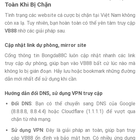
Toàn Khi Bị Chặn
Tình trạng các website cá cược bị chặn tại Việt Nam không
còn xa lạ. Tuy nhiên, bạn hoàn toàn có thể yên tâm truy cập
VB88
nhờ các giải pháp sau.
Cập nhật link dự phòng, mirror site
Cổng thông tin Bongda88C luôn cập nhật nhanh các link
truy cập dự phòng, giúp bạn vào VB88 bất cứ lúc nào mà
không lo bị gián đoạn. Hãy lưu hoặc bookmark những đường
dẫn mới nhất để sử dụng khi cần.
Hướng dẫn đổi DNS, sử dụng VPN truy cập
Đổi DNS
: Bạn có thể chuyển sang DNS của Google
(8.8.8.8, 8.8.4.4) hoặc Cloudflare (1.1.1.1) để vượt qua
chặn từ nhà mạng.
Sử dụng VPN
: Đây là giải pháp an toàn, giúp bạn truy
cập VB88 ổn định và bảo mật hơn. Có nhiều ứng dụng