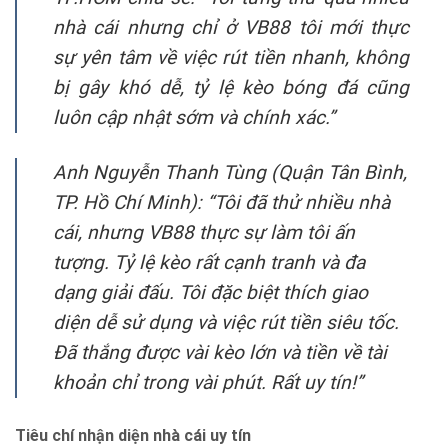
nhà cái nhưng chỉ ở VB88 tôi mới thực
sự yên tâm về việc rút tiền nhanh, không
bị gây khó dễ, tỷ lệ kèo bóng đá cũng
luôn cập nhật sớm và chính xác.”
Anh Nguyễn Thanh Tùng (Quận Tân Bình,
TP. Hồ Chí Minh): “Tôi đã thử nhiều nhà
cái, nhưng VB88 thực sự làm tôi ấn
tượng. Tỷ lệ kèo rất cạnh tranh và đa
dạng giải đấu. Tôi đặc biệt thích giao
diện dễ sử dụng và việc rút tiền siêu tốc.
Đã thắng được vài kèo lớn và tiền về tài
khoản chỉ trong vài phút. Rất uy tín!”
Tiêu chí nhận diện nhà cái uy tín