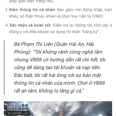
phải giao diện trang chủ.
Điền thông tin cá nhân
: Bao gồm tên đăng nhập, mật
khẩu, số điện thoại, email và chọn loại tiền tệ (VND).
Xác nhận và hoàn tất
: Kiểm tra lại thông tin, tích vào ô
đồng ý với điều khoản sử dụng rồi nhấn “Đăng ký”.
Bà Phạm Thị Liên (Quận Hải An, Hải
Phòng): “Tôi không rành công nghệ lắm
nhưng VB88 có hướng dẫn rất chi tiết, tôi
cũng dễ dàng tạo tài khoản và nạp tiền.
Đặc biệt, tôi rất hài lòng với sự bảo mật
thông tin cá nhân của mình. Chơi ở VB88
rất an tâm, không lo lắng gì cả.”