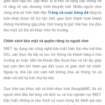
giao dịch nạp rút, cập nhật tỷ lệ kèo và cung cấp thông tin
rõ ràng về các chương trình khuyến mãi. Nhiều người chơi
từng chia sẻ trên diễn đàn
Trang cá cược bóng đá
rằng họ
luôn nhận được hỗ trợ tận tình, giao dịch thanh toán nhanh
chóng mà không gặp phải tình trạng bị giữ tiền hay lừa đảo
như một số địa chỉ khác trên thị trường.
Chính sách bảo mật và quyền riêng tư người chơi
9BET áp dụng các công nghệ bảo mật hiện đại như mã hóa
SSL, xác thực đa lớp và lưu trữ thông tin khách hàng ở môi
trường an toàn. Mỗi tài khoản đều được bảo vệ tối đa, giúp
bạn yên tâm khi tham gia đặt cược và giao dịch tài chính.
Ngoài ra, nhà cái còn cam kết không chia sẻ thông tin cá
nhân với bất kỳ bên thứ ba nào.
Dựa trên các khảo sát và bình chọn trên Bongda88C, đa số
người chơi đều hài lòng với dịch vụ và trải nghiệm tại 9BET.
Đặc biệt, những ai yêu thích cá cược bóng đá đánh giá cao