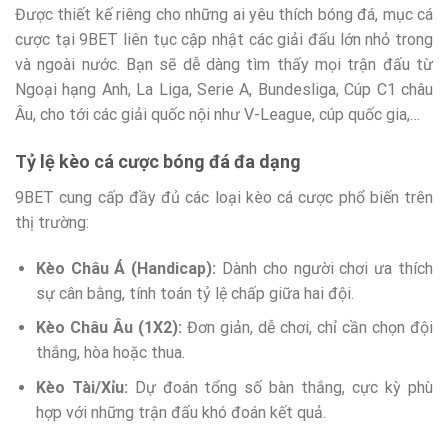
Được thiết kế riêng cho những ai yêu thích bóng đá, mục cá
cược tại 9BET liên tục cập nhật các giải đấu lớn nhỏ trong
và ngoài nước. Bạn sẽ dễ dàng tìm thấy mọi trận đấu từ
Ngoại hạng Anh, La Liga, Serie A, Bundesliga, Cúp C1 châu
Âu, cho tới các giải quốc nội như V-League, cúp quốc gia,…
Tỷ lệ kèo cá cược bóng đá đa dạng
9BET cung cấp đầy đủ các loại kèo cá cược phổ biến trên
thị trường:
Kèo Châu Á (Handicap):
Dành cho người chơi ưa thích
sự cân bằng, tính toán tỷ lệ chấp giữa hai đội.
Kèo Châu Âu (1X2):
Đơn giản, dễ chơi, chỉ cần chọn đội
thắng, hòa hoặc thua.
Kèo Tài/Xỉu:
Dự đoán tổng số bàn thắng, cực kỳ phù
hợp với những trận đấu khó đoán kết quả.