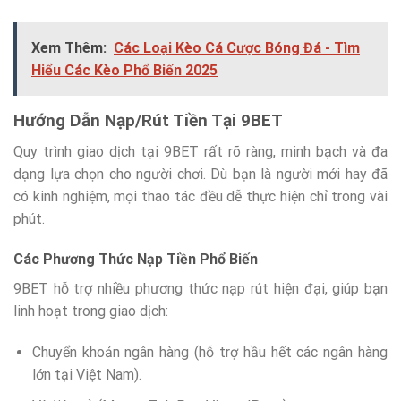
Xem Thêm:
Các Loại Kèo Cá Cược Bóng Đá - Tìm
Hiểu Các Kèo Phổ Biến 2025
Hướng Dẫn Nạp/Rút Tiền Tại 9BET
Quy trình giao dịch tại 9BET rất rõ ràng, minh bạch và đa
dạng lựa chọn cho người chơi. Dù bạn là người mới hay đã
có kinh nghiệm, mọi thao tác đều dễ thực hiện chỉ trong vài
phút.
Các Phương Thức Nạp Tiền Phổ Biến
9BET hỗ trợ nhiều phương thức nạp rút hiện đại, giúp bạn
linh hoạt trong giao dịch:
Chuyển khoản ngân hàng (hỗ trợ hầu hết các ngân hàng
lớn tại Việt Nam).