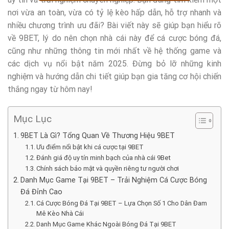
nơi vừa an toàn, vừa có tỷ lệ kèo hấp dẫn, hỗ trợ nhanh và
nhiều chương trình ưu đãi? Bài viết này sẽ giúp bạn hiểu rõ
về 9BET, lý do nên chọn nhà cái này để cá cược bóng đá,
cũng như những thông tin mới nhất về hệ thống game và
các dịch vụ nổi bật năm 2025. Đừng bỏ lỡ những kinh
nghiệm và hướng dẫn chi tiết giúp bạn gia tăng cơ hội chiến
thắng ngay từ hôm nay!
Mục Lục
9BET Là Gì? Tổng Quan Về Thương Hiệu 9BET
Ưu điểm nổi bật khi cá cược tại 9BET
Đánh giá độ uy tín minh bạch của nhà cái 9Bet
Chính sách bảo mật và quyền riêng tư người chơi
Danh Mục Game Tại 9BET – Trải Nghiệm Cá Cược Bóng
Đá Đỉnh Cao
Cá Cược Bóng Đá Tại 9BET – Lựa Chọn Số 1 Cho Dân Đam
Mê Kèo Nhà Cái
Danh Mục Game Khác Ngoài Bóng Đá Tại 9BET