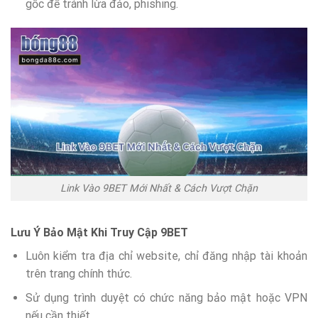
gốc để tránh lừa đảo, phishing.
Link Vào 9BET Mới Nhất & Cách Vượt Chặn
Lưu Ý Bảo Mật Khi Truy Cập 9BET
Luôn kiểm tra địa chỉ website, chỉ đăng nhập tài khoản
trên trang chính thức.
Sử dụng trình duyệt có chức năng bảo mật hoặc VPN
nếu cần thiết.