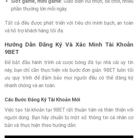
Slot game, mini game:
Giao diện vui nhộn, dễ chơi, nhiều
phần thưởng lớn mỗi ngày.
Tất cả đều được phát triển với tiêu chí minh bạch, an toàn
và hỗ trợ khách hàng tối đa.
Hướng Dẫn Đăng Ký Và Xác Minh Tài Khoản
9BET
Để bắt đầu hành trình cá cược bóng đá tại nhà cái uy tín
này, bạn chỉ cần thực hiện vài bước đơn giản. 9BET luôn tối
ưu quy trình để đảm bảo mọi người đều có thể đăng ký
nhanh chóng và an toàn.
Các Bước Đăng Ký Tài Khoản Mới
Việc tạo tài khoản tại 9BET rất thuận tiện và thân thiện với
người dùng. Bạn hãy chuẩn bị một số thông tin cá nhân cơ
bản và thực hiện theo hướng dẫn: