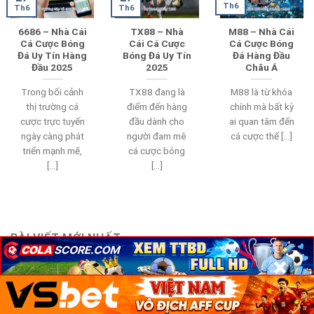
Th6
Th6
Th6
6686 – Nhà Cái
TX88 – Nhà
M88 – Nhà Cái
Cá Cược Bóng
Cái Cá Cược
Cá Cược Bóng
Đá Uy Tín Hàng
Bóng Đá Uy Tín
Đá Hàng Đầu
Đầu 2025
2025
Châu Á
Trong bối cảnh
TX88 đang là
M88 là từ khóa
thị trường cá
điểm đến hàng
chính mà bất kỳ
cược trực tuyến
đầu dành cho
ai quan tâm đến
ngày càng phát
người đam mê
cá cược thể [...]
triển mạnh mẽ,
cá cược bóng
[...]
[...]
BÀI VIẾT MỚI NHẤT
×
×
×
World Cup Là Gì? Góc Nhìn Cá Cược Thể Thao Tại
Bongda88c
ở
Chức năng bình luận bị tắt