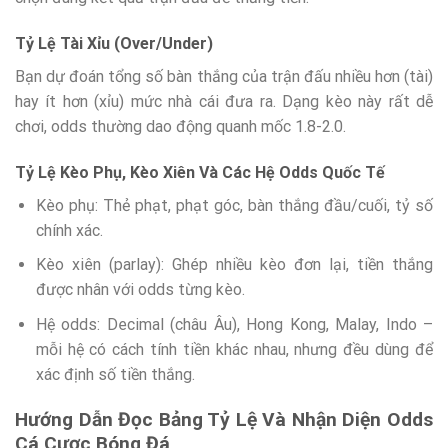
Tỷ Lệ Tài Xỉu (Over/Under)
Bạn dự đoán tổng số bàn thắng của trận đấu nhiều hơn (tài)
hay ít hơn (xỉu) mức nhà cái đưa ra. Dạng kèo này rất dễ
chơi, odds thường dao động quanh mốc 1.8-2.0.
Tỷ Lệ Kèo Phụ, Kèo Xiên Và Các Hệ Odds Quốc Tế
Kèo phụ: Thẻ phạt, phạt góc, bàn thắng đầu/cuối, tỷ số
chính xác.
Kèo xiên (parlay): Ghép nhiều kèo đơn lại, tiền thắng
được nhân với odds từng kèo.
Hệ odds: Decimal (châu Âu), Hong Kong, Malay, Indo –
mỗi hệ có cách tính tiền khác nhau, nhưng đều dùng để
xác định số tiền thắng.
Hướng Dẫn Đọc Bảng Tỷ Lệ Và Nhận Diện Odds
Cá Cược Bóng Đá