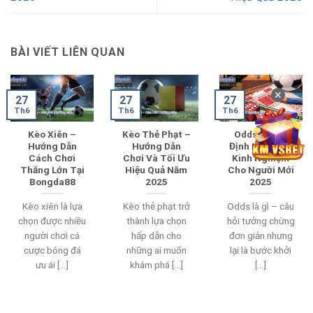
BÀI VIẾT LIÊN QUAN
✕
27
27
27
Th6
Th6
Th6
Kèo Xiên –
Kèo Thẻ Phạt –
Odds Là Gì?
Hướng Dẫn
Hướng Dẫn
Định Nghĩa Và
Cách Chơi
Chơi Và Tối Ưu
Kinh Nghiệm
Thắng Lớn Tại
Hiệu Quả Năm
Cho Người Mới
Bongda88
2025
2025
Kèo xiên là lựa
Kèo thẻ phạt trở
Odds là gì – câu
chọn được nhiều
thành lựa chọn
hỏi tưởng chừng
người chơi cá
hấp dẫn cho
đơn giản nhưng
cược bóng đá
những ai muốn
lại là bước khởi
ưu ái [...]
khám phá [...]
[...]