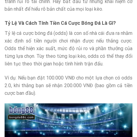
tránh rủi ro tài chính. Hãy bắt đầu từ những khái niệm cơ
bản nhất để hiểu rõ bản chất của mọi loại kèo.
Tỷ Lệ Và Cách Tính Tiền Cá Cược Bóng Đá Là Gì?
Tỷ lệ cá cược bóng đá (odds) là con số nhà cái đưa ra nhằm
xác định số tiền người chơi nhận được nếu thắng cược.
Odds thể hiện xác suất, mức độ rủi ro và phần thưởng của
từng lựa chọn. Tùy theo từng loại kèo, odds có thể thay đổi
liên tục theo thời gian hoặc tình hình trận đấu.
Ví dụ: Nếu bạn đặt 100.000 VNĐ cho một lựa chọn có odds
2.0, khi thắng bạn sẽ nhận 200.000 VNĐ (bao gồm cả tiền
cược ban đầu).