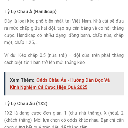
Tỷ Lệ Châu Á (Handicap)
Đây là loại kèo phổ biến nhất tại Việt Nam. Nhà cái sẽ đưa
ra mức chấp giữa hai đội, tạo sự cân bằng về cơ hội thắng
cược. Handicap có nhiều dạng: đồng banh, chấp nửa, chấp
một, chấp 1.25,…
Ví dụ: Kèo chấp 0.5 (nửa trái) – đội cửa trên phải thắng
cách biệt từ 1 bàn trở lên mới thắng kèo.
Xem Thêm:
Odds Châu Âu - Hướng Dẫn Đọc Và
Kinh Nghiệm Cá Cược Hiệu Quả 2025
Tỷ Lệ Châu Âu (1X2)
1X2 là dạng cược đơn giản: 1 (chủ nhà thắng), X (hòa), 2
(khách thắng). Mỗi lựa chọn có odds khác nhau. Bạn chỉ cần
chọn đúng kết quả trận đấu để thắng tiền.