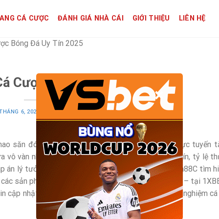
ANG CÁ CƯỢC
ĐÁNH GIÁ NHÀ CÁI
GIỚI THIỆU
LIÊN HỆ
ợc Bóng Đá Uy Tín 2025
Cá Cược Bóng Đá Uy Tín 2025
×
 THÁNG 6, 2025
BY
NGUYỄN TUẤN ANH
ao săn đón hàng đầu, nhất là khi nhu cầu giải trí trực tuyến 
vô vàn nhà cái, muốn tìm kiếm một địa chỉ vừa uy tín, tỷ lệ t
đáp án lý tưởng. Trong bài viết này, bạn sẽ cùng Bongda88C tìm h
iết các sản phẩm cá cược – đặc biệt là cá cược bóng đá – tại 1X
in cập nhật sẽ giúp bạn tự tin lựa chọn và tối ưu trải nghiệm c