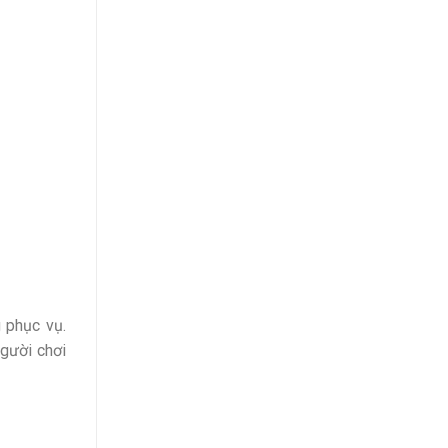
Đá
Ý
Hàng
Đầu
Tây
Ban
Nha
 phục vụ.
gười chơi