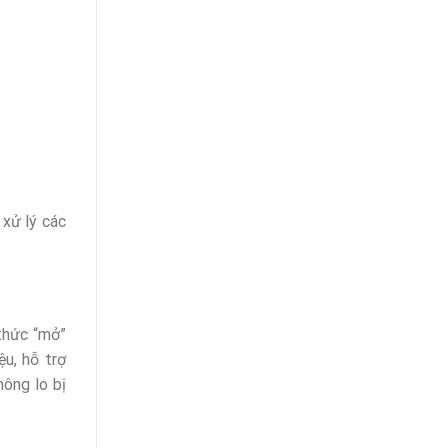
 xử lý các
thức “mở”
u, hỗ trợ
hông lo bị