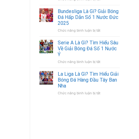
Champions
A-
Nhất
League
Z
2025
Bundesliga Là Gì? Giải Bóng
Là
Giải
Đá Hấp Dẫn Số 1 Nước Đức
Gì?
Bóng
2025
Tìm
Đá
ở
Chức năng bình luận bị tắt
Hiểu
Số
Bundesliga
Chi
1
Là
Tiết
Việt
Serie A Là Gì? Tìm Hiểu Sâu
Gì?
Nhất
Nam
Về Giải Bóng Đá Số 1 Nước
Giải
2025
Ý
Bóng
ở
Chức năng bình luận bị tắt
Đá
Serie
Hấp
A
Dẫn
La Liga Là Gì? Tìm Hiểu Giải
Là
Số
Bóng Đá Hàng Đầu Tây Ban
Gì?
1
Nha
Tìm
Nước
ở
Chức năng bình luận bị tắt
Hiểu
Đức
La
Sâu
2025
Liga
Về
Là
Giải
Gì?
Bóng
Tìm
Đá
Hiểu
Số
Giải
1
Bóng
Nước