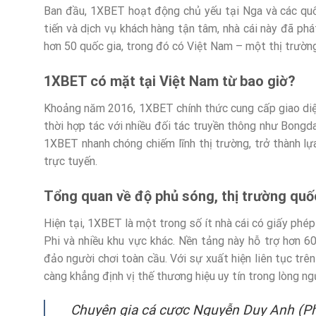
Ban đầu, 1XBET hoạt động chủ yếu tại Nga và các quố
tiến và dịch vụ khách hàng tận tâm, nhà cái này đã ph
hơn 50 quốc gia, trong đó có Việt Nam – một thị trườn
1XBET có mặt tại Việt Nam từ bao giờ?
Khoảng năm 2016, 1XBET chính thức cung cấp giao diện t
thời hợp tác với nhiều đối tác truyền thông như Bongd
1XBET nhanh chóng chiếm lĩnh thị trường, trở thành l
trực tuyến.
Tổng quan về độ phủ sóng, thị trường quố
Hiện tại, 1XBET là một trong số ít nhà cái có giấy phé
Phi và nhiều khu vực khác. Nền tảng này hỗ trợ hơn 
đảo người chơi toàn cầu. Với sự xuất hiện liên tục trê
càng khẳng định vị thế thương hiệu uy tín trong lòng n
Chuyên gia cá cược Nguyễn Duy Anh (Phâ