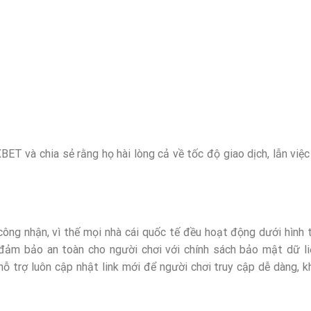
ET và chia sẻ rằng họ hài lòng cả về tốc độ giao dịch, lẫn việc
ông nhận, vì thế mọi nhà cái quốc tế đều hoạt động dưới hình 
đảm bảo an toàn cho người chơi với chính sách bảo mật dữ liệ
 hỗ trợ luôn cập nhật link mới để người chơi truy cập dễ dàng, k