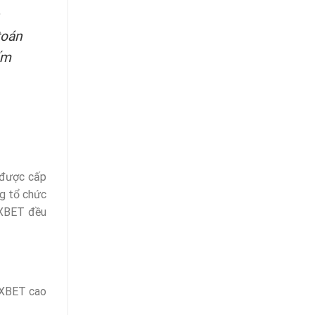
toán
ếm
 được cấp
g tổ chức
 1XBET đều
1XBET cao